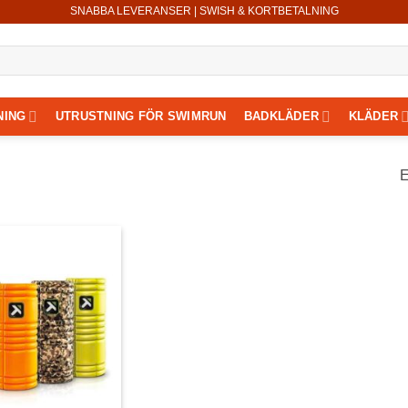
SNABBA LEVERANSER | SWISH & KORTBETALNING
NING
UTRUSTNING FÖR SWIMRUN
BADKLÄDER
KLÄDER
E