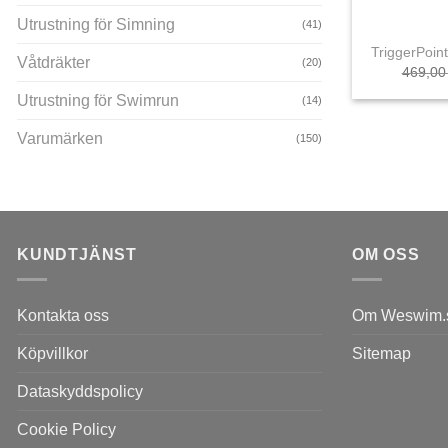
+
Utrustning för Simning
(41)
TriggerPoin
Våtdräkter
(20)
469,0
Utrustning för Swimrun
(14)
Varumärken
(150)
KUNDTJÄNST
OM OSS
Kontakta oss
Om Weswim.
Köpvillkor
Sitemap
Dataskyddspolicy
Cookie Policy