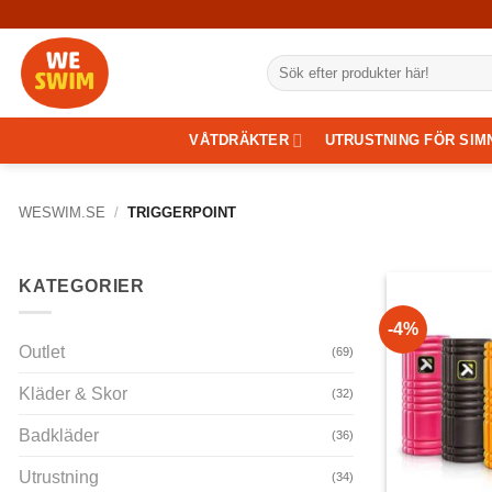
Skip
to
Sök
content
efter:
VÅTDRÄKTER
UTRUSTNING FÖR SIM
WESWIM.SE
/
TRIGGERPOINT
KATEGORIER
-4%
Outlet
(69)
Kläder & Skor
(32)
Badkläder
(36)
Utrustning
(34)