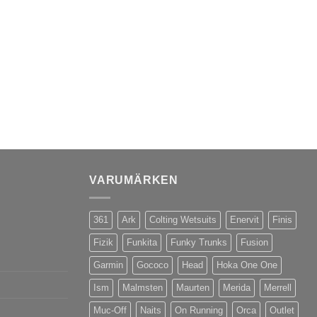
VARUMÄRKEN
361
Ark
Colting Wetsuits
Enervit
Finis
Fizik
Funkita
Funky Trunks
Fusion
Garmin
Gococo
Head
Hoka One One
Ism
Malmsten
Maurten
Merida
Merrell
Muc-Off
Naits
On Running
Orca
Outlet