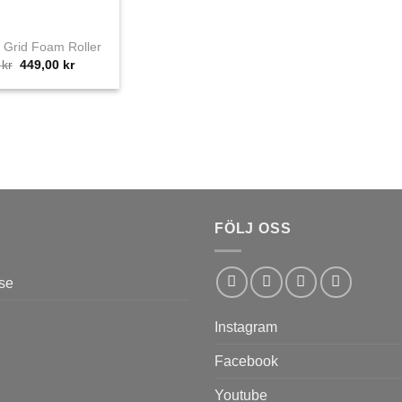
t Grid Foam Roller
Det
Det
0
kr
449,00
kr
ursprungliga
nuvarande
priset
priset
var:
är:
469,00 kr.
449,00 kr.
FÖLJ OSS
se
Instagram
Facebook
Youtube