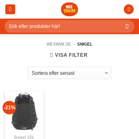
Skip
to
content
Sök
efter:
WESWIM.SE
/
SNIGEL
VISA FILTER
-21%
Snigel 15L