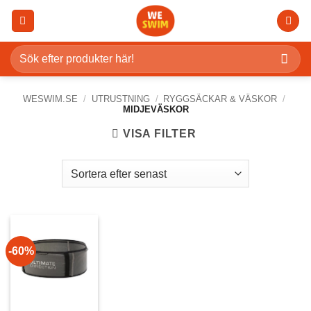
Skip
to
content
Sök
efter:
WESWIM.SE
/
UTRUSTNING
/
RYGGSÄCKAR & VÄSKOR
/
MIDJEVÄSKOR
VISA FILTER
-60%