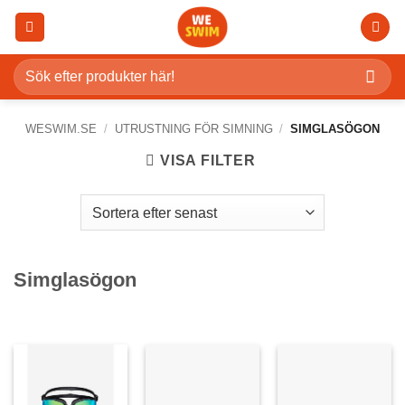
Skip
to
content
Sök
efter:
WESWIM.SE
/
UTRUSTNING FÖR SIMNING
/
SIMGLASÖGON
VISA FILTER
Simglasögon