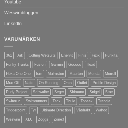
Youtube
Weswimbloggen
LinkedIn
VARUMÄRKEN
361
Ark
Colting Wetsuits
Enervit
Finis
Fizik
Funkita
Funky Trunks
Fusion
Garmin
Gococo
Head
Hoka One One
Ism
Malmsten
Maurten
Merida
Merrell
Muc-Off
Naits
On Running
Orca
Outlet
Profile Design
Rudy Project
Schwalbe
Seger
Shimano
Snigel
Stac
Swimrun
Swimrunners
Tacx
Thule
Topeak
Trangia
Triggerpoint
Tyr
Ultimate Direction
Våtdräkt
Wahoo
Weswim
XLC
Zoggs
Zone3