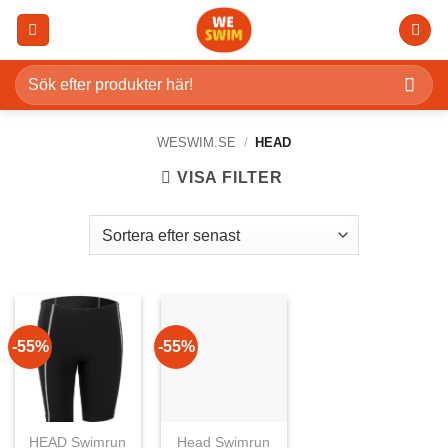
Skip
to
content
Sök
efter:
WESWIM.SE
/
HEAD
VISA FILTER
-55%
-55%
HEAD Swimrun
Head Swimrun