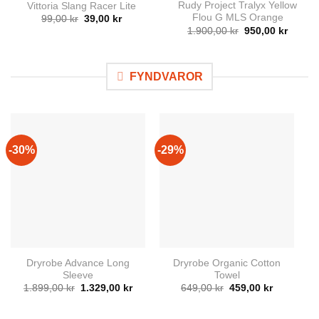
Rudy Project Tralyx Yellow
Vittoria Slang Racer Lite
Flou G MLS Orange
Det
Det
99,00
kr
39,00
kr
ursprungliga
nuvarande
Det
Det
1.900,00
kr
950,00
kr
priset
priset
ursprungliga
nuvar
var:
är:
priset
priset
99,00 kr.
39,00 kr.
var:
är:
1.900,00 kr.
950,00 
FYNDVAROR
-30%
-29%
-
Dryrobe Advance Long
Dryrobe Organic Cotton
Sleeve
Towel
Det
Det
Det
Det
1.899,00
kr
1.329,00
kr
649,00
kr
459,00
kr
ursprungliga
nuvarande
ursprungliga
nuvarand
priset
priset
priset
priset
var:
är:
var:
är: