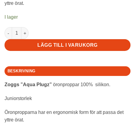
yttre örat.
I lager
Zoggs Aqua Plugz - Junior mängd
LÄGG TILL I VARUKORG
BESKRIVNING
Zoggs ”Aqua Plugz”
öronproppar 100% silikon.
Juniorstorlek
Öronpropparna har en ergonomisk form för att passa det
yttre örat.