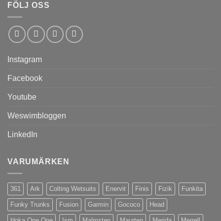
FÖLJ OSS
Instagram
Facebook
Youtube
Weswimbloggen
LinkedIn
VARUMÄRKEN
361
Ark
Colting Wetsuits
Enervit
Finis
Fizik
Funkita
Funky Trunks
Fusion
Garmin
Gococo
Head
Hoka One One
Ism
Malmsten
Maurten
Merida
Merrell