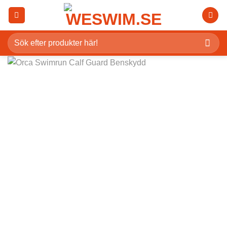
Skip
to
content
Sök
efter: