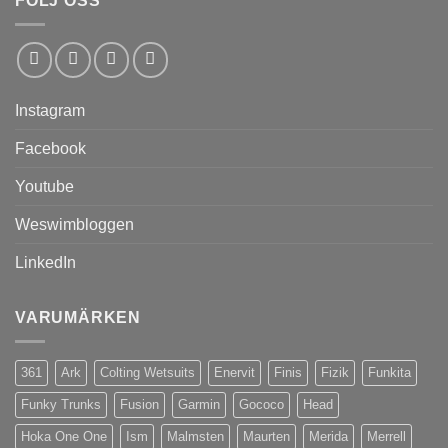
FÖLJ OSS
Instagram
Facebook
Youtube
Weswimbloggen
LinkedIn
VARUMÄRKEN
361
Ark
Colting Wetsuits
Enervit
Finis
Fizik
Funkita
Funky Trunks
Fusion
Garmin
Gococo
Head
Hoka One One
Ism
Malmsten
Maurten
Merida
Merrell