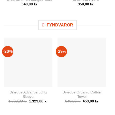
540,00
kr
350,00
kr
FYNDVAROR
-30%
-29%
-
Dryrobe Advance Long
Dryrobe Organic Cotton
Sleeve
Towel
Det
Det
Det
Det
1.899,00
kr
1.329,00
kr
649,00
kr
459,00
kr
ursprungliga
nuvarande
ursprungliga
nuvarand
priset
priset
priset
priset
var:
är:
var:
är:
1.899,00 kr.
1.329,00 kr.
649,00 kr.
459,00 kr.