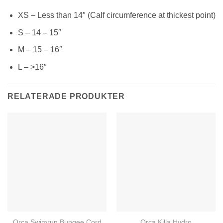
XS – Less than 14″ (Calf circumference at thickest point)
S – 14 – 15″
M – 15 – 16″
L – >16″
RELATERADE PRODUKTER
Orca Swimrun Bungee Cord
Orca Killa Hydro