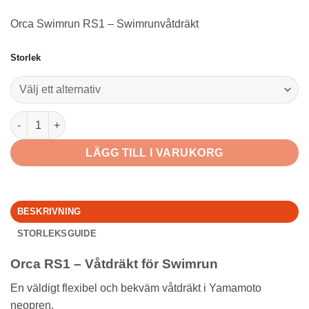
priset
priset
Orca Swimrun RS1 – Swimrunvåtdräkt
var:
är:
Storlek
5.995,00 kr.
3.597,00 kr.
Orca RS1 Swimrun Herr mängd
LÄGG TILL I VARUKORG
BESKRIVNING
STORLEKSGUIDE
Orca RS1 – Våtdräkt för Swimrun
En väldigt flexibel och bekväm våtdräkt i Yamamoto
neopren.