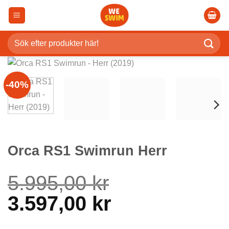
Skip
to
content
Sök
efter:
-40%
Orca RS1 Swimrun Herr
5.995,00
kr
Det
Det
3.597,00
kr
ursprungliga
nuvarande