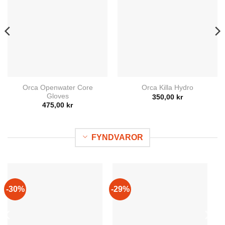
Orca Openwater Core
Orca Killa Hydro
Gloves
350,00
kr
arande
475,00
kr
et
7,50 kr.
FYNDVAROR
-30%
-29%