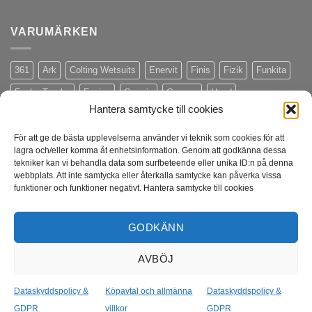
VARUMÄRKEN
361
Ark
Colting Wetsuits
Enervit
Finis
Fizik
Funkita
Funky Trunks
Fusion
Garmin
Gococo
Head
Hantera samtycke till cookies
Hoka One One
Ism
Malmsten
Maurten
Merida
Merrell
Muc-Off
Naits
On Running
Orca
Outlet
Profile Design
För att ge de bästa upplevelserna använder vi teknik som cookies för att
lagra och/eller komma åt enhetsinformation. Genom att godkänna dessa
Rudy Project
Schwalbe
Seger
Shimano
Snigel
Stac
tekniker kan vi behandla data som surfbeteende eller unika ID:n på denna
webbplats. Att inte samtycka eller återkalla samtycke kan påverka vissa
Swimrun
Swimrunners
Tacx
Thule
Topeak
Trangia
funktioner och funktioner negativt. Hantera samtycke till cookies
Triggerpoint
Tyr
Ultimate Direction
Våtdräkt
Wahoo
Weswim
XLC
Zoggs
Zone3
GODKÄNN
AVBÖJ
Swish
Stripe
Visa
MasterCard
American
Dataskyddspolicy &
Köpavtal och allmänna
Dataskyddspolicy &
(SE)
Express
GDPR
villkor
GDPR