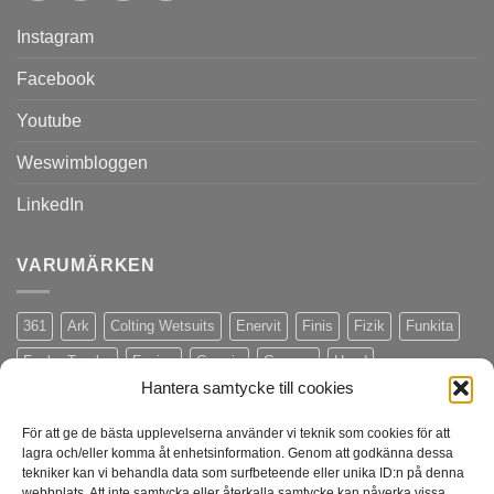
Instagram
Facebook
Youtube
Weswimbloggen
LinkedIn
VARUMÄRKEN
361
Ark
Colting Wetsuits
Enervit
Finis
Fizik
Funkita
Funky Trunks
Fusion
Garmin
Gococo
Head
Hantera samtycke till cookies
Hoka One One
Ism
Malmsten
Maurten
Merida
Merrell
Muc-Off
Naits
On Running
Orca
Outlet
Profile Design
För att ge de bästa upplevelserna använder vi teknik som cookies för att
lagra och/eller komma åt enhetsinformation. Genom att godkänna dessa
Rudy Project
Schwalbe
Seger
Shimano
Snigel
Stac
tekniker kan vi behandla data som surfbeteende eller unika ID:n på denna
webbplats. Att inte samtycka eller återkalla samtycke kan påverka vissa