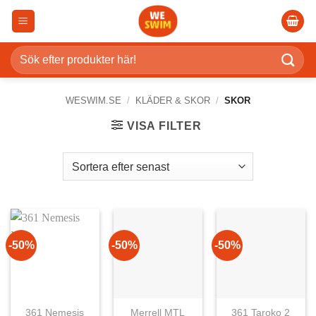
Skip
to
content
Sök
efter:
WESWIM.SE
/
KLÄDER & SKOR
/
SKOR
VISA FILTER
-50%
-50%
-50%
361 Nemesis
Merrell MTL
361 Taroko 2